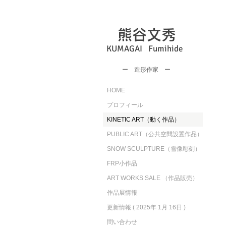
熊谷文秀
KUMAGAI Fumihide
​ー 造形作家 ー
HOME
プロフィール
KINETIC ART（動く作品）
PUBLIC ART（公共空間設置作品）
SNOW SCULPTURE（雪像彫刻）
FRP小作品
ART WORKS SALE （作品販売）
作品展情報
更新情報 ( 2025年 1月 16日 )
問い合わせ