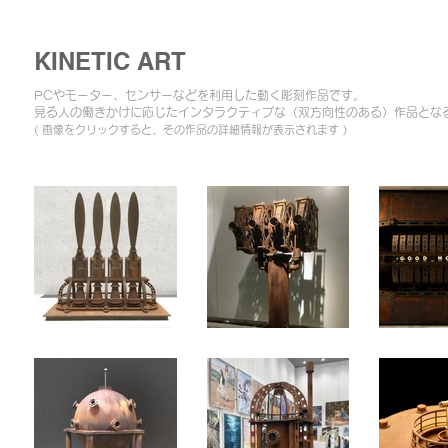
KINETIC ART
PCやモーター、センサーなどを利用した動く彫刻作品です。
​見る人の働きかけに応じたインタラクティブな（双方向性のある）作品とな
​( 画像をクリックすると、その作品の詳細情報が表示されます )