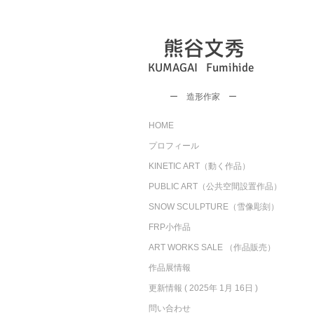
熊谷文秀
KUMAGAI Fumihide
​ー 造形作家 ー
HOME
プロフィール
KINETIC ART（動く作品）
PUBLIC ART（公共空間設置作品）
SNOW SCULPTURE（雪像彫刻）
FRP小作品
ART WORKS SALE （作品販売）
作品展情報
更新情報 ( 2025年 1月 16日 )
問い合わせ