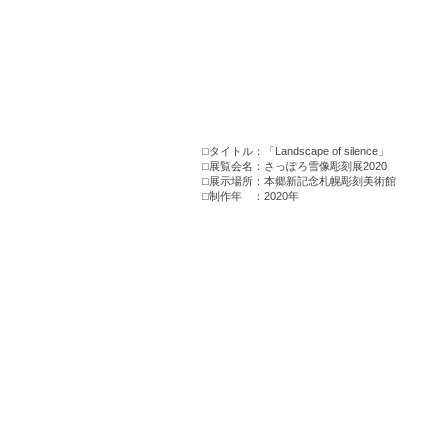
⬜︎タイトル：「Landscape of silence」
⬜︎展覧会名：さっぽろ雪像彫刻展2020
​⬜︎展示場所：本郷新記念札幌彫刻美術館
​⬜︎制作年 ：2020年