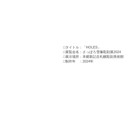
⬜︎タイトル：「HOLES」
⬜︎展覧会名：さっぽろ雪像彫刻展2024
​⬜︎展示場所：本郷新記念札幌彫刻美術館
​⬜︎制作年 ：2024年