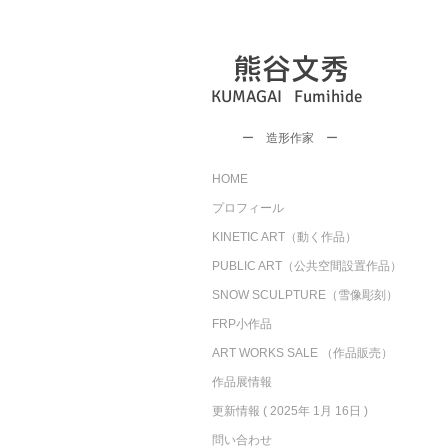
熊谷文秀
KUMAGAI Fumihide
​ー 造形作家 ー
HOME
プロフィール
KINETIC ART（動く作品）
PUBLIC ART（公共空間設置作品）
SNOW SCULPTURE（雪像彫刻）
FRP小作品
ART WORKS SALE （作品販売）
作品展情報
更新情報 ( 2025年 1月 16日 )
問い合わせ