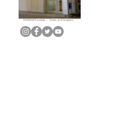
​KUMAGAI Fumihide - Kinetic art & Sculpture