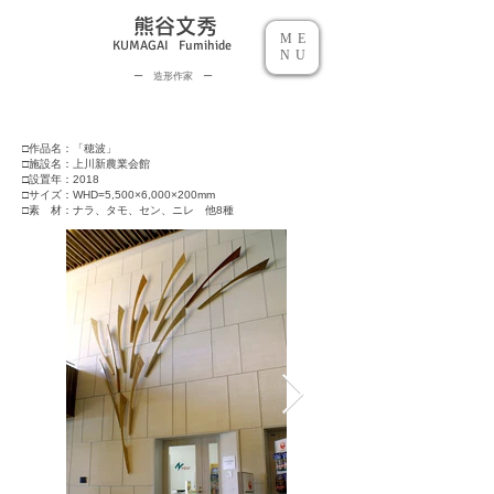
熊谷文秀
ME
KUMAGAI Fumihide
NU
​ー 造形作家 ー
□作品名：「穂波」
□施設名：上川新農業会館
□設置年：2018
□サイズ：WHD=5,500×6,000×200mm
​□素 材：ナラ、タモ、セン
​、ニレ 他8種